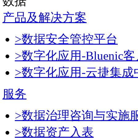
数据
产品及解决方案
>数据安全管控平台
>数字化应用-Blueni
>数字化应用-云捷集成
服务
>数据治理咨询与实施
>数据资产入表