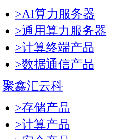
>AI算力服务器
>通用算力服务器
>计算终端产品
>数据通信产品
聚鑫汇云科
>存储产品
>计算产品