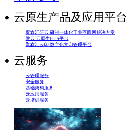
云原生产品及应用平台
聚鑫汇研云 研制一体化工业互联网解决方案
磐云 云原生PaaS平台
聚鑫汇云印 数字化文印管理平台
云服务
云管理服务
安全服务
基础架构服务
云应用服务
云培训服务