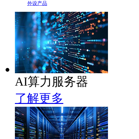
外设产品
AI算力服务器
了解更多