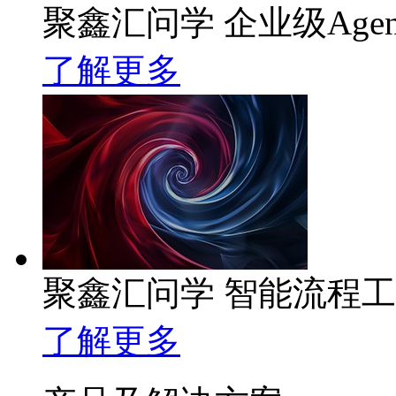
聚鑫汇问学 企业级Age
了解更多
聚鑫汇问学 智能流程
了解更多