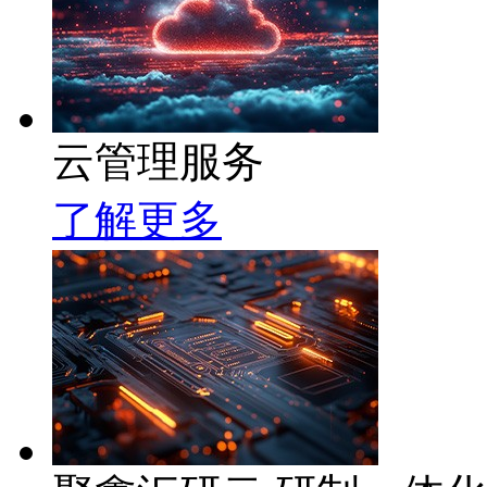
云管理服务
了解更多