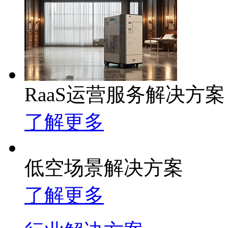
RaaS运营服务解决方案
了解更多
低空场景解决方案
了解更多