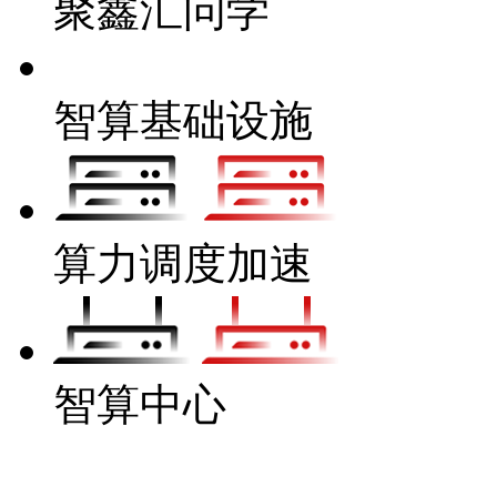
聚鑫汇问学
智算基础设施
算力调度加速
智算中心